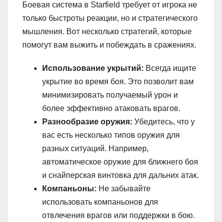
Боевая система в Starfield требует от игрока не
только быстроты реакции, но и стратегического
мышления. Вот несколько стратегий, которые
помогут вам выжить и побеждать в сражениях.
Использование укрытий:
Всегда ищите
укрытие во время боя. Это позволит вам
минимизировать получаемый урон и
более эффективно атаковать врагов.
Разнообразие оружия:
Убедитесь, что у
вас есть несколько типов оружия для
разных ситуаций. Например,
автоматическое оружие для ближнего боя
и снайперская винтовка для дальних атак.
Компаньоны:
Не забывайте
использовать компаньонов для
отвлечения врагов или поддержки в бою.