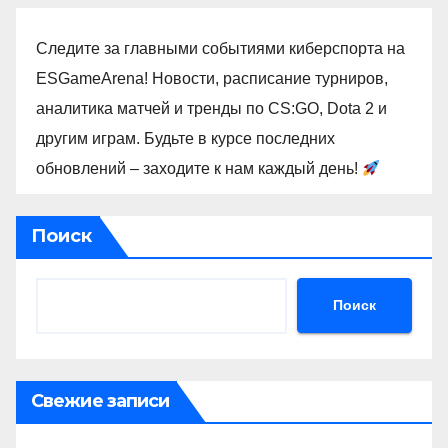
Следите за главными событиями киберспорта на
ESGameArena! Новости, расписание турниров,
аналитика матчей и тренды по CS:GO, Dota 2 и
другим играм. Будьте в курсе последних
обновлений – заходите к нам каждый день!
Поиск
Поиск
Свежие записи