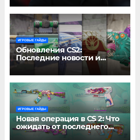
которого «Ливерпуль» пока
не увидел
ИГРОВЫЕ ГАЙДЫ
Обновления CS2:
Последние новости и
изменения в игре
ИГРОВЫЕ ГАЙДЫ
Новая операция в CS 2: Что
ожидать от последнего
обновления?