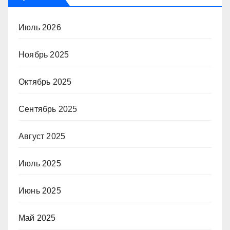
Июль 2026
Ноябрь 2025
Октябрь 2025
Сентябрь 2025
Август 2025
Июль 2025
Июнь 2025
Май 2025