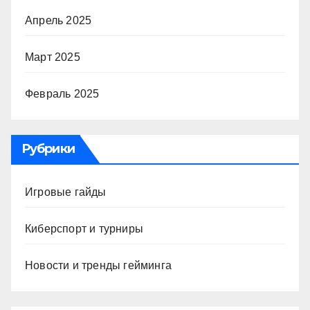
Апрель 2025
Март 2025
Февраль 2025
Рубрики
Игровые гайды
Киберспорт и турниры
Новости и тренды гейминга