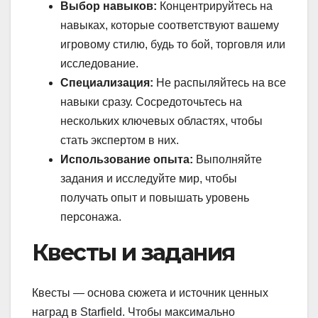
Выбор навыков:
Концентрируйтесь на
навыках, которые соответствуют вашему
игровому стилю, будь то бой, торговля или
исследование.
Специализация:
Не распыляйтесь на все
навыки сразу. Сосредоточьтесь на
нескольких ключевых областях, чтобы
стать экспертом в них.
Использование опыта:
Выполняйте
задания и исследуйте мир, чтобы
получать опыт и повышать уровень
персонажа.
Квесты и задания
Квесты — основа сюжета и источник ценных
наград в Starfield. Чтобы максимально