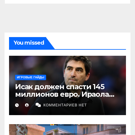
You missed
ИГРОВЫЕ ГАЙДЫ
Исак должен спасти 145
миллионов евро. Ираола
делает ставку на игрока,
КОММЕНТАРИЕВ НЕТ
которого «Ливерпуль» пока
не увидел