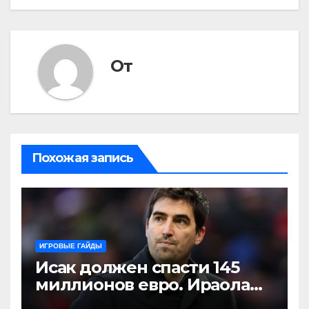
От
Похожая запись
ИГРОВЫЕ ГАЙДЫ
Исак должен спасти 145
миллионов евро. Ираола
делает ставку на игрока,