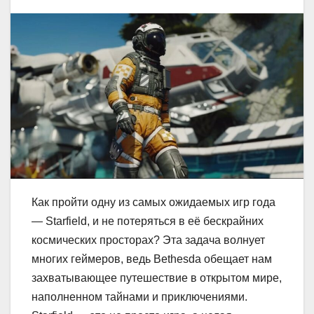
Как пройти одну из самых ожидаемых игр года
— Starfield, и не потеряться в её бескрайних
космических просторах? Эта задача волнует
многих геймеров, ведь Bethesda обещает нам
захватывающее путешествие в открытом мире,
наполненном тайнами и приключениями.