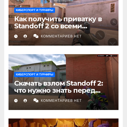
КИБЕРСПОРТ И ТУРНИРЫ
Как получить приватку в
Standoff 2 со всеми
скинами и ножами: Полное
КОММЕНТАРИЕВ НЕТ
руководство
КИБЕРСПОРТ И ТУРНИРЫ
Скачать взлом Standoff 2:
что нужно знать перед
установкой
КОММЕНТАРИЕВ НЕТ