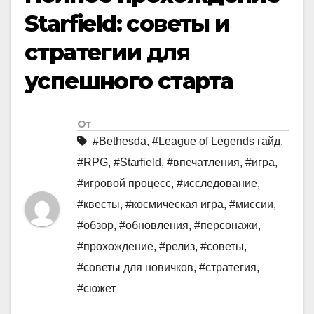
Starfield: советы и
стратегии для
успешного старта
От
#Bethesda
,
#League of Legends гайд
,
#RPG
,
#Starfield
,
#впечатления
,
#игра
,
#игровой процесс
,
#исследование
,
#квесты
,
#космическая игра
,
#миссии
,
#обзор
,
#обновления
,
#персонажи
,
#прохождение
,
#релиз
,
#советы
,
#советы для новичков
,
#стратегия
,
#сюжет