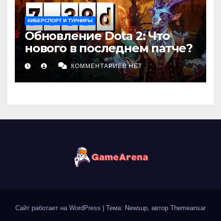
КИБЕРСПОРТ И ТУРНИРЫ
Обновление Dota 2: Что
нового в последнем патче?
КОММЕНТАРИЕВ НЕТ
Сайт работает на WordPress
|
Тема: Newsup, автор
Themeansar