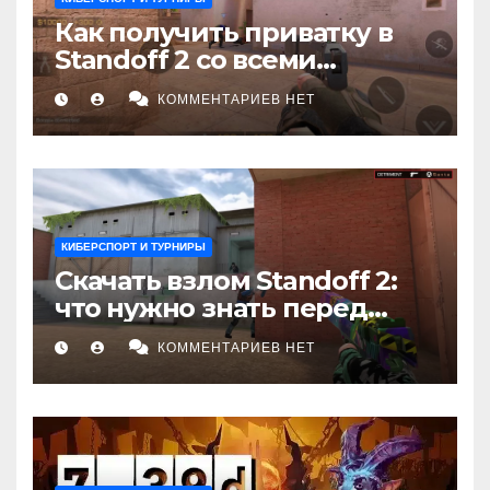
Как получить приватку в
Standoff 2 со всеми
скинами и ножами: Полное
КОММЕНТАРИЕВ НЕТ
руководство
КИБЕРСПОРТ И ТУРНИРЫ
Скачать взлом Standoff 2:
что нужно знать перед
установкой
КОММЕНТАРИЕВ НЕТ