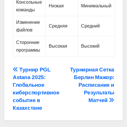
Консольные
Низкая
Минимальный
команды
Изменение
Средняя
Средний
файлов
Сторонние
Высокая
Высокий
программы
Навигация
Турнир PGL
Турнирная Сетка
Astana 2025:
Берлин Мажор:
по
Глобальное
Расписание и
записям
киберспортивное
Результаты
событие в
Матчей
Казахстане