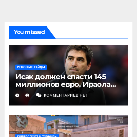
You missed
ИГРОВЫЕ ГАЙДЫ
Исак должен спасти 145
миллионов евро. Ираола
делает ставку на игрока,
КОММЕНТАРИЕВ НЕТ
которого «Ливерпуль» пока
не увидел
КИБЕРСПОРТ И ТУРНИРЫ