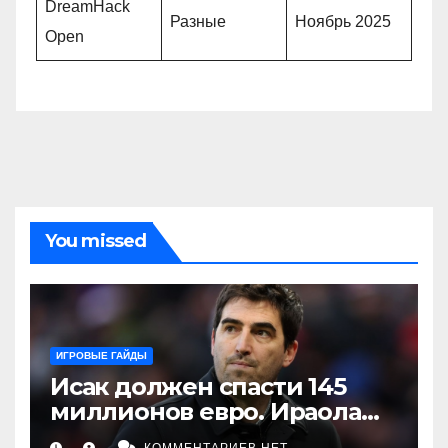
DreamHack
Разные
Ноябрь 2025
Open
You missed
ИГРОВЫЕ ГАЙДЫ
Исак должен спасти 145
миллионов евро. Ираола
делает ставку на игрока,