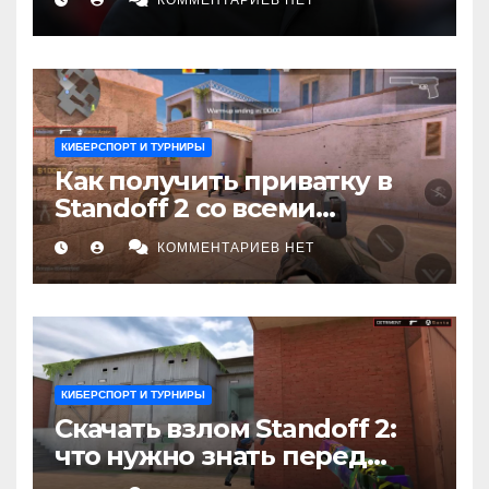
КОММЕНТАРИЕВ НЕТ
которого «Ливерпуль» пока
не увидел
КИБЕРСПОРТ И ТУРНИРЫ
Как получить приватку в
Standoff 2 со всеми
скинами и ножами: Полное
КОММЕНТАРИЕВ НЕТ
руководство
КИБЕРСПОРТ И ТУРНИРЫ
Скачать взлом Standoff 2:
что нужно знать перед
установкой