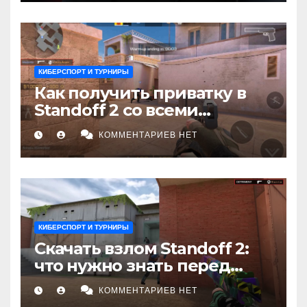
не увидел
КИБЕРСПОРТ И ТУРНИРЫ
Как получить приватку в
Standoff 2 со всеми
скинами и ножами: Полное
КОММЕНТАРИЕВ НЕТ
руководство
КИБЕРСПОРТ И ТУРНИРЫ
Скачать взлом Standoff 2:
что нужно знать перед
установкой
КОММЕНТАРИЕВ НЕТ