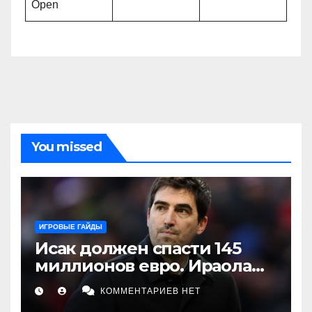
Open
You missed
ИГРОВЫЕ ГАЙДЫ
Исак должен спасти 145
миллионов евро. Ираола
делает ставку на игрока,
КОММЕНТАРИЕВ НЕТ
которого «Ливерпуль» пока