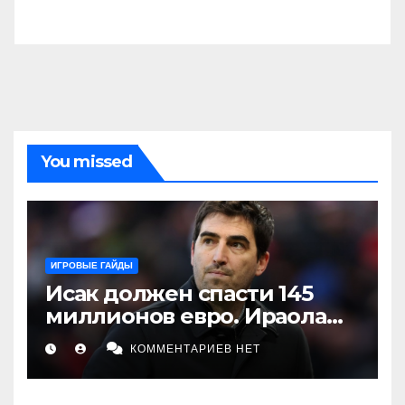
You missed
ИГРОВЫЕ ГАЙДЫ
Исак должен спасти 145
миллионов евро. Ираола
делает ставку на игрока,
КОММЕНТАРИЕВ НЕТ
которого «Ливерпуль» пока
не увидел