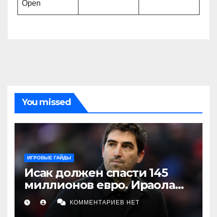
Open
You missed
ИГРОВЫЕ ГАЙДЫ
Исак должен спасти 145
миллионов евро. Ираола
делает ставку на игрока,
КОММЕНТАРИЕВ НЕТ
которого «Ливерпуль» пока