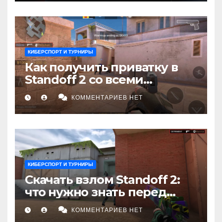
не увидел
КИБЕРСПОРТ И ТУРНИРЫ
Как получить приватку в
Standoff 2 со всеми
скинами и ножами: Полное
КОММЕНТАРИЕВ НЕТ
руководство
КИБЕРСПОРТ И ТУРНИРЫ
Скачать взлом Standoff 2:
что нужно знать перед
установкой
КОММЕНТАРИЕВ НЕТ