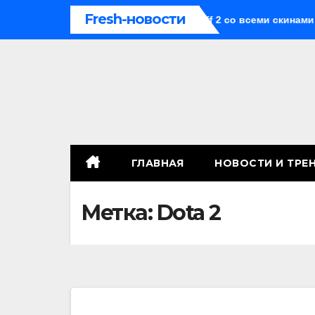
Перейти
Fresh-новости
к получить приватку в Standoff 2 со всеми скинами и ножами
к
содержимому
ГЛАВНАЯ
НОВОСТИ И ТРЕ
Метка:
Dota 2