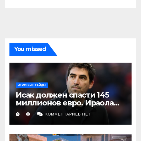
You missed
ИГРОВЫЕ ГАЙДЫ
Исак должен спасти 145
миллионов евро. Ираола
делает ставку на игрока,
КОММЕНТАРИЕВ НЕТ
которого «Ливерпуль» пока
не увидел